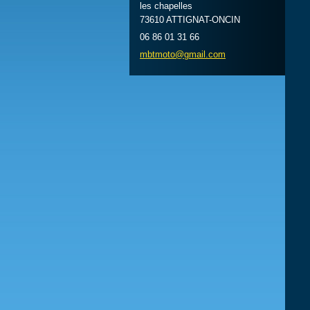
les chapelles
73610 ATTIGNAT-ONCIN
06 86 01 31 66
mbtmoto@
gmail.co
m