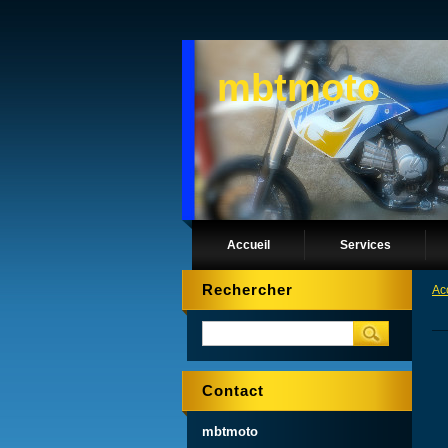
mbtmoto
Accueil
Services
Rechercher
Ac
Contact
mbtmoto