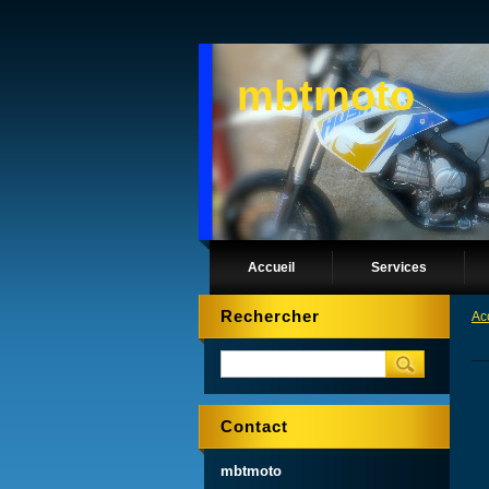
mbtmoto
Accueil
Services
Rechercher
Ac
Contact
mbtmoto