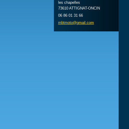
les chapelles
73610 ATTIGNAT-ONCIN
06 86 01 31 66
mbtmoto@
gmail.co
m